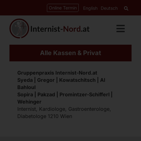
Zum
springen
Online Termin
English
Deutsch
Inhalt
springen
Toggl
Navig
Leistungen
Alle Kassen & Privat
Kardiologie
Gruppenpraxis Internist-Nord.at
Gastroenterologie
Syeda | Gregor | Kowatschitsch | Al
Bahloul
Diabetes-Ordination
Sopira | Pakzad | Promintzer-Schifferl |
Wehinger
Internist, Kardiologe, Gastroenterologe,
CED-Ordination
Diabetologe 1210 Wien
Über uns