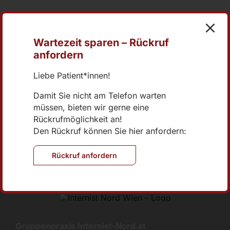
Wartezeit sparen – Rückruf
anfordern
+43 1 270 04 73-0
office@internist-nord.at
Liebe Patient*innen!
Damit Sie nicht am Telefon warten
müssen, bieten wir gerne eine
Online Terminvereinbarung
Rückrufmöglichkeit an!
Den Rückruf können Sie hier anfordern:
Brünner Straße 70/2/401
1210 Wien
Rückruf anfordern
Gruppenpraxis Internist-Nord.at