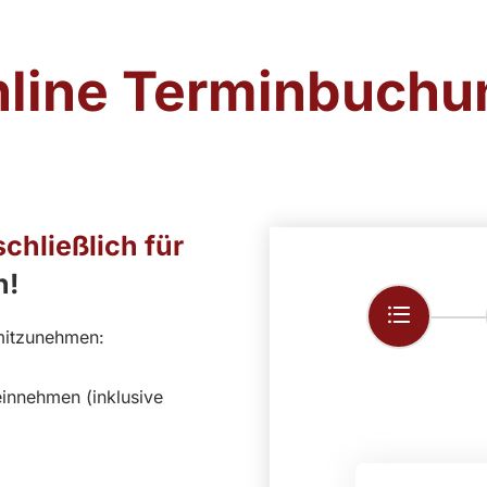
line Terminbuchu
chließlich für
n!
mitzunehmen:
einnehmen (inklusive