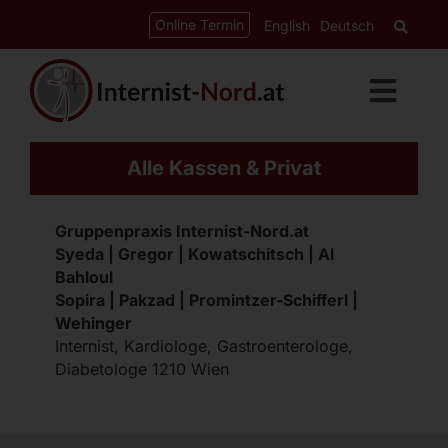
Zum
springen
Online Termin
English
Deutsch
Inhalt
springen
Toggl
Navig
Leistungen
Alle Kassen & Privat
Kardiologie
Gruppenpraxis Internist-Nord.at
Gastroenterologie
Syeda | Gregor | Kowatschitsch | Al
Bahloul
Diabetes-Ordination
Sopira | Pakzad | Promintzer-Schifferl |
Wehinger
Internist, Kardiologe, Gastroenterologe,
CED-Ordination
Diabetologe 1210 Wien
Über uns