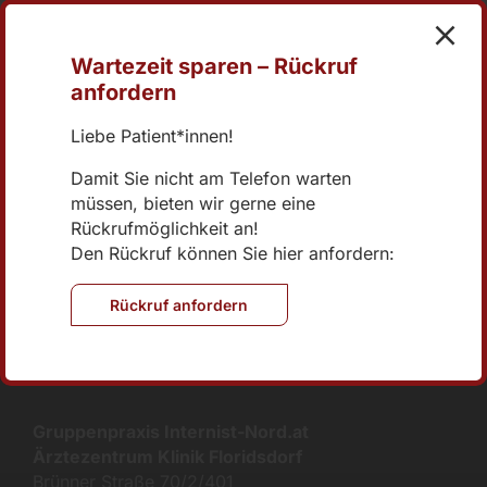
Wartezeit sparen – Rückruf
+43 1 270 04 73-0
anfordern
office@internist-nord.at
Liebe Patient*innen!
Damit Sie nicht am Telefon warten
Online Terminvereinbarung
müssen, bieten wir gerne eine
Rückrufmöglichkeit an!
Brünner Straße 70/2/401
Den Rückruf können Sie hier anfordern:
1210 Wien
Rückruf anfordern
Gruppenpraxis Internist-Nord.at
Ärztezentrum Klinik Floridsdorf
Brünner Straße 70/2/401