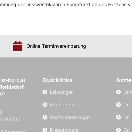
stimmung der linksventrikulären Pumpfunktion des Herzens 
Online Terminvereinbarung
Quicklinks
Ärzt
ist-Nord.at
loridsdorf
Leistungen
Uni
401
Kardiologie
Dr.
0
Gastroenterologie
Dr.
st-nord.at
Diabetologie
Dr.