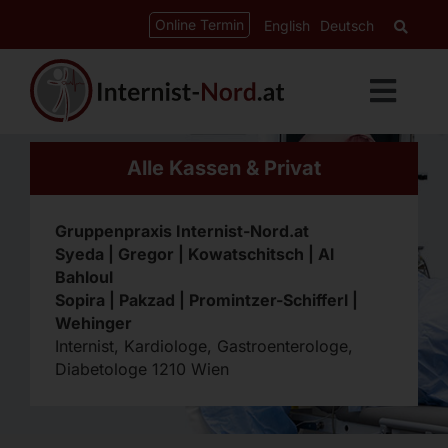
Zum
springen
Online Termin
English
Deutsch
Inhalt
springen
Toggl
Navig
Leistungen
Alle Kassen & Privat
Kardiologie
Gruppenpraxis Internist-Nord.at
Gastroenterologie
Syeda | Gregor | Kowatschitsch | Al
Bahloul
Diabetes-Ordination
Sopira | Pakzad | Promintzer-Schifferl |
Wehinger
Internist, Kardiologe, Gastroenterologe,
CED-Ordination
Diabetologe 1210 Wien
Über uns