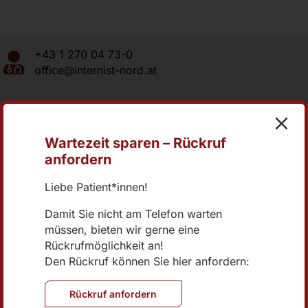
+43 1 270 04 73-0
office@internist-nord.at
Online Terminvereinbarung
Wartezeit sparen – Rückruf
anfordern
Brünner Straße 70/2/401
1210 Wien
Liebe Patient*innen!
Damit Sie nicht am Telefon warten
müssen, bieten wir gerne eine
Rückrufmöglichkeit an!
Den Rückruf können Sie hier anfordern:
Rückruf anfordern