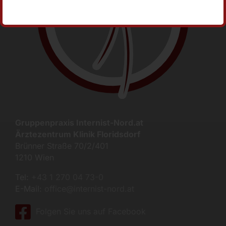
Gruppenpraxis Internist-Nord.at
Ärztezentrum Klinik Floridsdorf
Brünner Straße 70/2/401
1210 Wien
Tel:
+43 1 270 04 73-0
E-Mail:
office@internist-nord.at
Folgen Sie uns auf Facebook