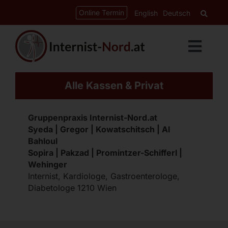
Zum
springen
Online Termin
English
Deutsch
Inhalt
springen
Toggl
Navig
Leistungen
Alle Kassen & Privat
Kardiologie
Gruppenpraxis Internist-Nord.at
Gastroenterologie
Syeda | Gregor | Kowatschitsch | Al
Bahloul
Diabetes-Ordination
Sopira | Pakzad | Promintzer-Schifferl |
Wehinger
Internist, Kardiologe, Gastroenterologe,
CED-Ordination
Diabetologe 1210 Wien
Über uns