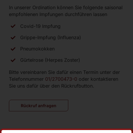
In unserer Ordination können Sie folgende saisonal
empfohlenen Impfungen durchführen lassen
Covid-19 Impfung
Grippe-Impfung (Influenza)
Pneumokokken
Gürtelrose (Herpes Zoster)
Bitte vereinbaren Sie dafür einen Termin unter der
Telefonnummer
01/2700473-0
oder kontaktieren
Sie uns dafür über den Rückrufbutton.
Rückruf anfragen