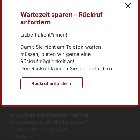
Wartezeit sparen – Rückruf
+43 1 270 04 73-0
anfordern
office@internist-nord.at
Liebe Patient*innen!
Online Terminvereinbarung
Damit Sie nicht am Telefon warten
müssen, bieten wir gerne eine
Rückrufmöglichkeit an!
Brünner Straße 70/2/401
Den Rückruf können Sie hier anfordern:
1210 Wien
Rückruf anfordern
Gruppenpraxis Internist-Nord.at
Ärztezentrum Klinik Floridsdorf
Brünner Straße 70/2/401
1210 Wien