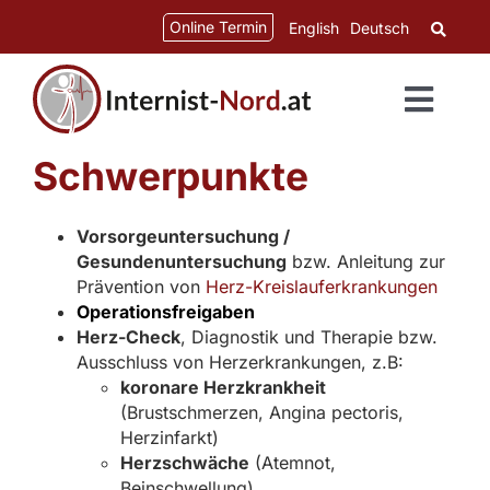
Zum
springen
Online Termin
English
Deutsch
Inhalt
springen
Toggl
Navig
Schwerpunkte
Vorsorgeuntersuchung /
Gesundenuntersuchung
bzw. Anleitung zur
Prävention von
Herz-Kreislauferkrankungen
Operationsfreigaben
Herz-Check
, Diagnostik und Therapie bzw.
Ausschluss von Herzerkrankungen, z.B:
koronare Herzkrankheit
(Brustschmerzen, Angina pectoris,
Herzinfarkt)
Herzschwäche
(Atemnot,
Beinschwellung)